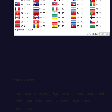
Tentang Website
merupakan web yang digunakan semata-mata untuk
pembelajaran dan berisikan tentang informasi
pendidikan