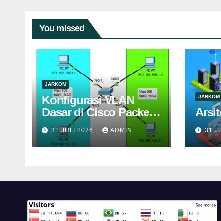
You missed
JARKOM
Konfigurasi VLAN
JARKOM
Dasar di Cisco Packet
Arsit
Tracer
31 JULI 2026
ADMIN
31 J