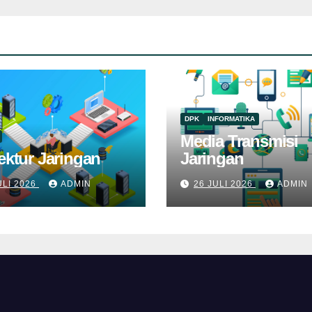
DPK
INFORMATIKA
Media Transmisi
ektur Jaringan
Jaringan
ULI 2026
ADMIN
26 JULI 2026
ADMIN