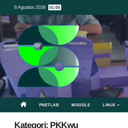
Skip
8 Agustus 2026
01:05
to
content
PNETLAB
MOODLE
LINUX
Kategori:
PKKwu