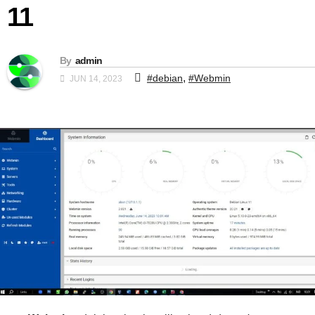
11
By
admin
,
#debian
#Webmin
JUN 14, 2023