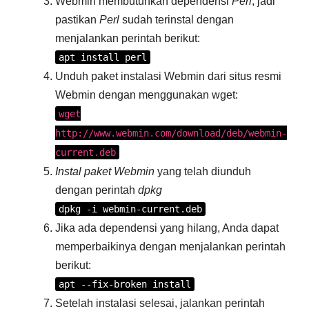
Webmin membutuhkan dependensi
Perl
, jadi
pastikan
Perl
sudah terinstal dengan
menjalankan perintah berikut:
apt install perl
Unduh paket instalasi Webmin dari situs resmi
Webmin dengan menggunakan wget:
wget
http://www.webmin.com/download/deb/webmin-
current.deb
Instal paket Webmin
yang telah diunduh
dengan perintah
dpkg
dpkg -i webmin-current.deb
Jika ada dependensi yang hilang, Anda dapat
memperbaikinya dengan menjalankan perintah
berikut:
apt --fix-broken install
Setelah instalasi selesai, jalankan perintah